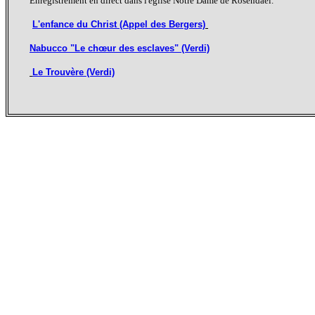
Enregistrement en direct dans l'église Notre Dame de Rosendaël.
L'enfance du Christ (Appel des Bergers)
Nabucco "Le chœur des esclaves" (Verdi)
Le Trouvère (Verdi)